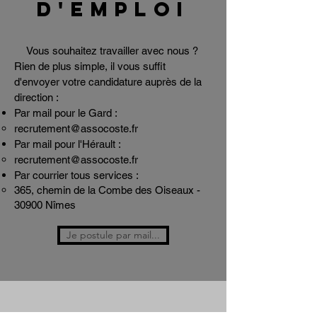
D'EMPLOI
Vous souhaitez travailler avec nous ?
Rien de plus simple, il vous suffit
d'envoyer votre candidature auprès de la
direction :
Par mail pour le Gard :
recrutement@assocoste.fr
Par mail pour l'Hérault :
recrutement@assocoste.fr
Par courrier tous services :
365, chemin de la Combe des Oiseaux -
30900 Nîmes​
Je postule par mail...