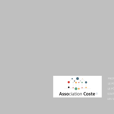
PROT
LE P
LE P
SOUT
LES 