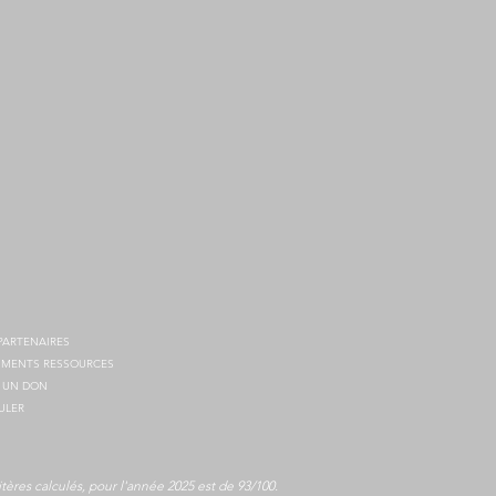
PARTENAIRES
MENTS RESSOURCES
E UN DON
ULER
itères calculés, pour l'année 2025 est de 93/100.